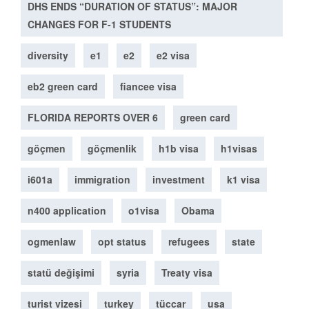
DHS ENDS “DURATION OF STATUS”: MAJOR
CHANGES FOR F-1 STUDENTS
diversity
e1
e2
e2 visa
eb2 green card
fiancee visa
FLORIDA REPORTS OVER 6
green card
göçmen
göçmenlik
h1b visa
h1visas
i601a
immigration
investment
k1 visa
n400 application
o1visa
Obama
ogmenlaw
opt status
refugees
state
statü değişimi
syria
Treaty visa
turist vizesi
turkey
tüccar
usa