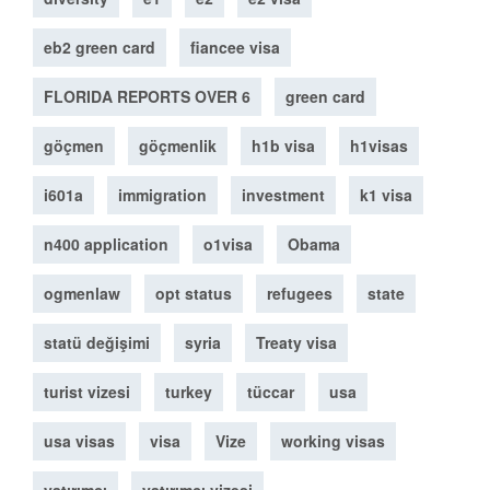
eb2 green card
fiancee visa
FLORIDA REPORTS OVER 6
green card
göçmen
göçmenlik
h1b visa
h1visas
i601a
immigration
investment
k1 visa
n400 application
o1visa
Obama
ogmenlaw
opt status
refugees
state
statü değişimi
syria
Treaty visa
turist vizesi
turkey
tüccar
usa
usa visas
visa
Vize
working visas