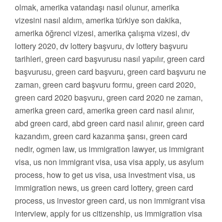
olmak, amerika vatandaşı nasıl olunur, amerika
vizesini nasıl aldım, amerika türkiye son dakika,
amerika öğrenci vizesi, amerika çalışma vizesi, dv
lottery 2020, dv lottery başvuru, dv lottery başvuru
tarihleri, green card başvurusu nasıl yapılır, green card
başvurusu, green card başvuru, green card başvuru ne
zaman, green card başvuru formu, green card 2020,
green card 2020 başvuru, green card 2020 ne zaman,
amerika green card, amerika green card nasıl alınır,
abd green card, abd green card nasıl alınır, green card
kazandım, green card kazanma şansı, green card
nedir, ogmen law, us immigration lawyer, us immigrant
visa, us non immigrant visa, usa visa apply, us asylum
process, how to get us visa, usa investment visa, us
immigration news, us green card lottery, green card
process, us investor green card, us non immigrant visa
interview, apply for us citizenship, us immigration visa