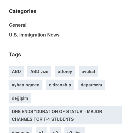
Categories
General
U.S. Immigration News
Tags
ABD
ABD vize
attorey
avukat
ayhan ogmen
citizenship
deparment
değişim
DHS ENDS “DURATION OF STATUS”: MAJOR
CHANGES FOR F-1 STUDENTS
diversity
e1
e2
e2 visa