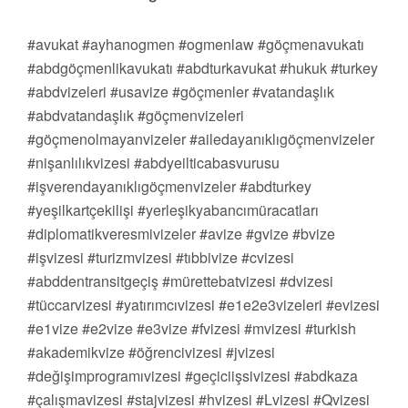
#avukat #ayhanogmen #ogmenlaw #göçmenavukatı
#abdgöçmenlikavukatı #abdturkavukat #hukuk #turkey
#abdvizeleri #usavize #göçmenler #vatandaşlık
#abdvatandaşlık #göçmenvizeleri
#göçmenolmayanvizeler #ailedayanıklıgöçmenvizeler
#nişanlılıkvizesi #abdyeilticabasvurusu
#işverendayanıklıgöçmenvizeler #abdturkey
#yeşilkartçekilişi #yerleşikyabancımüracatları
#diplomatikveresmivizeler #avize #gvize #bvize
#işvizesi #turizmvizesi #tıbbivize #cvizesi
#abddentransitgeçiş #mürettebatvizesi #dvizesi
#tüccarvizesi #yatırımcıvizesi #e1e2e3vizeleri #evizesi
#e1vize #e2vize #e3vize #fvizesi #mvizesi #turkish
#akademikvize #öğrencivizesi #jvizesi
#değişimprogramıvizesi #geçiciişsivizesi #abdkaza
#çalışmavizesi #stajvizesi #hvizesi #Lvizesi #Qvizesi