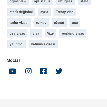
ogmenlaw
opt status
refugees
state
statü değişimi
syria
Treaty visa
turist vizesi
turkey
tüccar
usa
usa visas
visa
Vize
working visas
yatırımcı
yatırımcı vizesi
Social