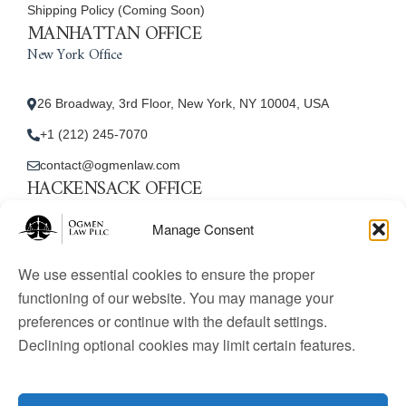
Shipping Policy (Coming Soon)
MANHATTAN OFFICE
New York Office
26 Broadway, 3rd Floor, New York, NY 10004, USA
+1 (212) 245-7070
contact@ogmenlaw.com
HACKENSACK OFFICE
New Jersey Office
Manage Consent
45 Essex Street, Unit: 105, Hackensack, NJ 07601, USA
We use essential cookies to ensure the proper
+1 (212) 245-7070
functioning of our website. You may manage your
preferences or continue with the default settings.
contact@ogmenlaw.com
Declining optional cookies may limit certain features.
© 2025 Ogmen Law Firm. All Rights Reserved.
Licensed
to practice immigration law in the United States. Website