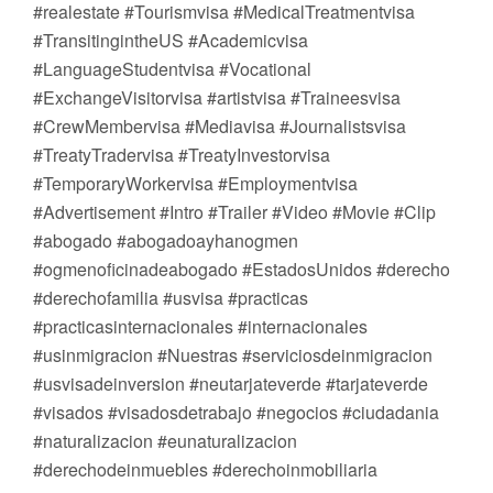
#realestate #Tourismvisa #MedicalTreatmentvisa
#TransitingintheUS #Academicvisa
#LanguageStudentvisa #Vocational
#ExchangeVisitorvisa #artistvisa #Traineesvisa
#CrewMembervisa #Mediavisa #Journalistsvisa
#TreatyTradervisa #TreatyInvestorvisa
#TemporaryWorkervisa #Employmentvisa
#Advertisement #Intro #Trailer #Video #Movie #Clip
#abogado #abogadoayhanogmen
#ogmenoficinadeabogado #EstadosUnidos #derecho
#derechofamilia #usvisa #practicas
#practicasinternacionales #internacionales
#usinmigracion #Nuestras #serviciosdeinmigracion
#usvisadeinversion #neutarjateverde #tarjateverde
#visados #visadosdetrabajo #negocios #ciudadania
#naturalizacion #eunaturalizacion
#derechodeinmuebles #derechoinmobiliaria