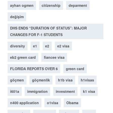
ayhan ogmen
citizenship
deparment
değişim
DHS ENDS “DURATION OF STATUS”: MAJOR
CHANGES FOR F-1 STUDENTS
diversity
e1
e2
e2 visa
eb2 green card
fiancee visa
FLORIDA REPORTS OVER 6
green card
göçmen
göçmenlik
h1b visa
h1visas
i601a
immigration
investment
k1 visa
n400 application
o1visa
Obama