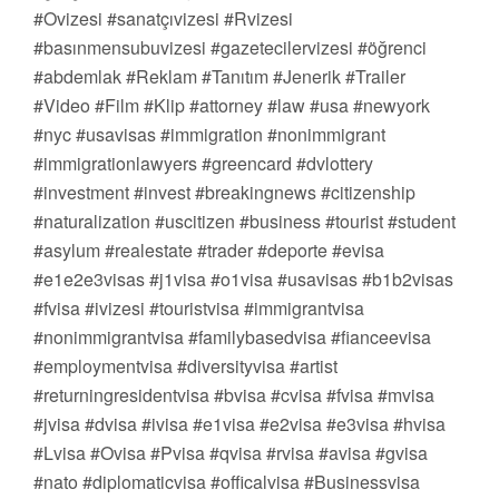
#Ovizesi #sanatçıvizesi #Rvizesi
#basınmensubuvizesi #gazetecilervizesi #öğrenci
#abdemlak #Reklam #Tanıtım #Jenerik #Trailer
#Video #Film #Klip #attorney #law #usa #newyork
#nyc #usavisas #immigration #nonimmigrant
#immigrationlawyers #greencard #dvlottery
#investment #invest #breakingnews #citizenship
#naturalization #uscitizen #business #tourist #student
#asylum #realestate #trader #deporte #evisa
#e1e2e3visas #j1visa #o1visa #usavisas #b1b2visas
#fvisa #ivizesi #touristvisa #immigrantvisa
#nonimmigrantvisa #familybasedvisa #fianceevisa
#employmentvisa #diversityvisa #artist
#returningresidentvisa #bvisa #cvisa #fvisa #mvisa
#jvisa #dvisa #ivisa #e1visa #e2visa #e3visa #hvisa
#Lvisa #Ovisa #Pvisa #qvisa #rvisa #avisa #gvisa
#nato #diplomaticvisa #officalvisa #Businessvisa