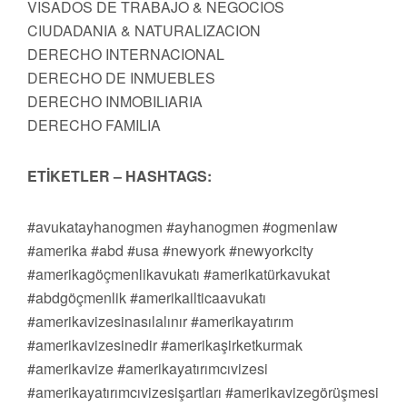
VISADOS DE TRABAJO & NEGOCIOS
CIUDADANIA & NATURALIZACION
DERECHO INTERNACIONAL
DERECHO DE INMUEBLES
DERECHO INMOBILIARIA
DERECHO FAMILIA
ETİKETLER – HASHTAGS:
#avukatayhanogmen #ayhanogmen #ogmenlaw
#amerika #abd #usa #newyork #newyorkcity
#amerikagöçmenlikavukatı #amerikatürkavukat
#abdgöçmenlik #amerikailticaavukatı
#amerikavizesinasılalınır #amerikayatırım
#amerikavizesinedir #amerikaşirketkurmak
#amerikavize #amerikayatırımcıvizesi
#amerikayatırımcıvizesişartları #amerikavizegörüşmesi