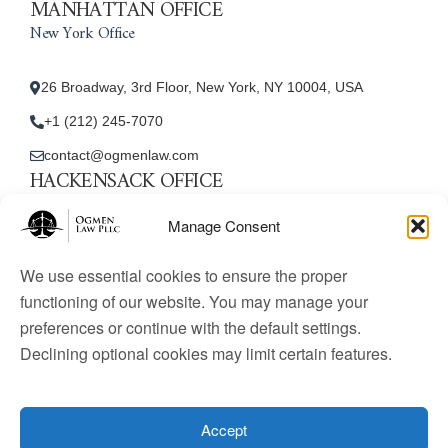
MANHATTAN OFFICE
New York Office
26 Broadway, 3rd Floor, New York, NY 10004, USA
+1 (212) 245-7070
contact@ogmenlaw.com
HACKENSACK OFFICE
New Jersey Office
Manage Consent
45 Essex Street, Unit: 105, Hackensack, NJ 07601, USA
We use essential cookies to ensure the proper
+1 (212) 245-7070
functioning of our website. You may manage your
preferences or continue with the default settings.
contact@ogmenlaw.com
Declining optional cookies may limit certain features.
© 2025 Ogmen Law Firm. All Rights Reserved.
Licensed
to practice immigration law in the United States. Website
Accept
content is for informational purposes only and does not