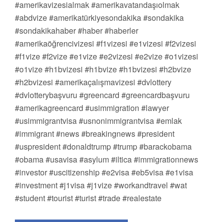
#amerikavizesialmak #amerikavatandaşıolmak
#abdvize #amerikatürkiyesondakika #sondakika
#sondakikahaber #haber #haberler
#amerikaöğrencivizesi #f1vizesi #e1vizesi #f2vizesi
#f1vize #f2vize #e1vize #e2vizesi #e2vize #o1vizesi
#o1vize #h1bvizesi #h1bvize #h1bvizesi #h2bvize
#h2bvizesi #amerikaçalışmavizesi #dvlottery
#dvlotterybaşvuru #greencard #greencardbaşvuru
#amerikagreencard #usimmigration #lawyer
#usimmigrantvisa #usnonimmigrantvisa #emlak
#immigrant #news #breakingnews #president
#uspresident #donaldtrump #trump #barackobama
#obama #usavisa #asylum #iltica #immigrationnews
#investor #uscitizenship #e2visa #eb5visa #e1visa
#investment #j1visa #j1vize #workandtravel #wat
#student #tourist #turist #trade #realestate