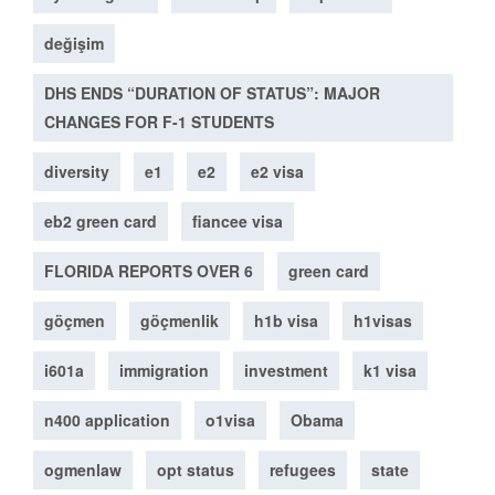
değişim
DHS ENDS “DURATION OF STATUS”: MAJOR
CHANGES FOR F-1 STUDENTS
diversity
e1
e2
e2 visa
eb2 green card
fiancee visa
FLORIDA REPORTS OVER 6
green card
göçmen
göçmenlik
h1b visa
h1visas
i601a
immigration
investment
k1 visa
n400 application
o1visa
Obama
ogmenlaw
opt status
refugees
state