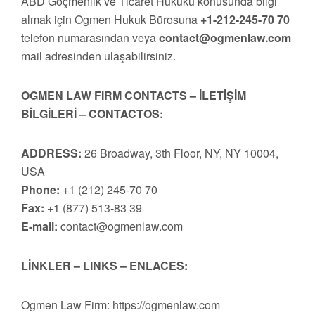
ABD Göçmenlik ve Ticaret Hukuku konusunda bilgi
almak için Ogmen Hukuk Bürosuna
+1-212-245-70 70
telefon numarasından veya
contact@ogmenlaw.com
mail adresinden ulaşabilirsiniz.
OGMEN LAW FIRM CONTACTS – İLETİŞİM
BİLGİLERİ – CONTACTOS:
ADDRESS:
26 Broadway, 3th Floor, NY, NY 10004,
USA
Phone:
+1 (212) 245-70 70
Fax:
+1 (877) 513-83 39
E-mail:
contact@ogmenlaw.com
LİNKLER – LINKS – ENLACES:
Ogmen Law Firm: https://ogmenlaw.com