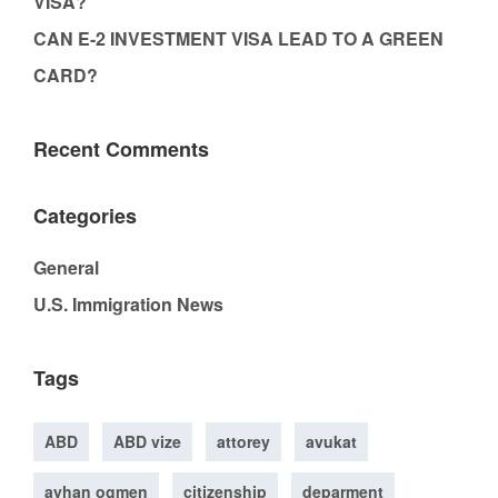
VISA?
CAN E-2 INVESTMENT VISA LEAD TO A GREEN
CARD?
Recent Comments
Categories
General
U.S. Immigration News
Tags
ABD
ABD vize
attorey
avukat
ayhan ogmen
citizenship
deparment