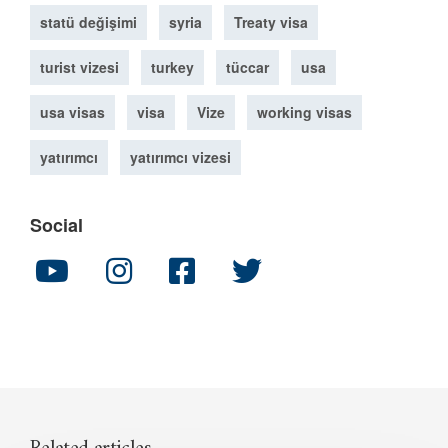
statü değişimi
syria
Treaty visa
turist vizesi
turkey
tüccar
usa
usa visas
visa
Vize
working visas
yatırımcı
yatırımcı vizesi
Social