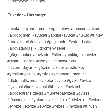
https://www.uscis.gov
Etiketler – Hashtags:
#avukat #ayhanogmen #ogmenlaw #göçmenavukatı
#abdgöçmenlikavukatı #abdturkavukat #hukuk #turkey
#abdvizeleri #usavize #göçmenler #vatandaşlık
#abdvatandaşlık #göçmenvizeleri
#göçmenolmayanvizeler #ailedayanıklıgöçmenvizeler
#nişanlılıkvizesi #abdyeilticabasvurusu
#işverendayanıklıgöçmenvizeler #abdturkey
#yeşilkartçekilişi #yerleşikyabancımüracatları
#diplomatikveresmivizeler #avize #gvize #bvize
#işvizesi #turizmvizesi #tıbbivize #cvizesi
#abddentransitgeçiş #mürettebatvizesi #dvizesi
#tüccarvizesi #yatırımcıvizesi #e1e2e3vizeleri #evizesi
#e1vize #e2vize #e3vize #fvizesi #mvizesi #turkish