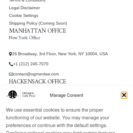
Legal Disclaimer
Cookie Settings
Shipping Policy (Coming Soon)
MANHATTAN OFFICE
New York Office
26 Broadway, 3rd Floor, New York, NY 10004, USA
+1 (212) 245-7070
contact@ogmenlaw.com
HACKENSACK OFFICE
New Jersey Office
Manage Consent
45 Essex Street, Unit: 105, Hackensack, NJ 07601, USA
We use essential cookies to ensure the proper
+1 (212) 245-7070
functioning of our website. You may manage your
preferences or continue with the default settings.
contact@ogmenlaw.com
Declining optional cookies may limit certain features.