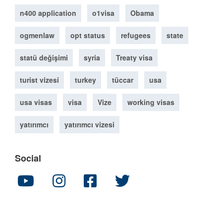
n400 application
o1visa
Obama
ogmenlaw
opt status
refugees
state
statü değişimi
syria
Treaty visa
turist vizesi
turkey
tüccar
usa
usa visas
visa
Vize
working visas
yatırımcı
yatırımcı vizesi
Social