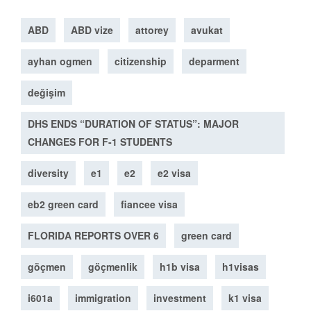
ABD
ABD vize
attorey
avukat
ayhan ogmen
citizenship
deparment
değişim
DHS ENDS “DURATION OF STATUS”: MAJOR
CHANGES FOR F-1 STUDENTS
diversity
e1
e2
e2 visa
eb2 green card
fiancee visa
FLORIDA REPORTS OVER 6
green card
göçmen
göçmenlik
h1b visa
h1visas
i601a
immigration
investment
k1 visa