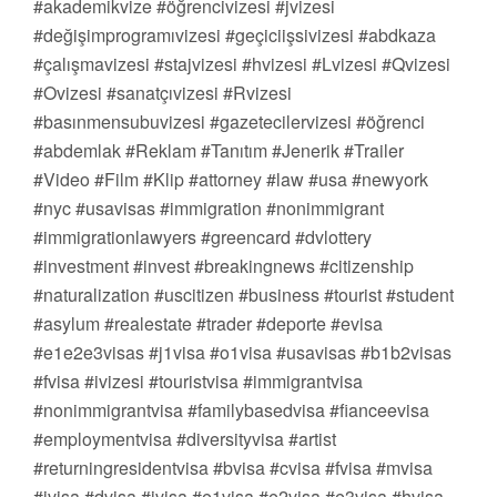
#akademikvize #öğrencivizesi #jvizesi
#değişimprogramıvizesi #geçiciişsivizesi #abdkaza
#çalışmavizesi #stajvizesi #hvizesi #Lvizesi #Qvizesi
#Ovizesi #sanatçıvizesi #Rvizesi
#basınmensubuvizesi #gazetecilervizesi #öğrenci
#abdemlak #Reklam #Tanıtım #Jenerik #Trailer
#Video #Film #Klip #attorney #law #usa #newyork
#nyc #usavisas #immigration #nonimmigrant
#immigrationlawyers #greencard #dvlottery
#investment #invest #breakingnews #citizenship
#naturalization #uscitizen #business #tourist #student
#asylum #realestate #trader #deporte #evisa
#e1e2e3visas #j1visa #o1visa #usavisas #b1b2visas
#fvisa #ivizesi #touristvisa #immigrantvisa
#nonimmigrantvisa #familybasedvisa #fianceevisa
#employmentvisa #diversityvisa #artist
#returningresidentvisa #bvisa #cvisa #fvisa #mvisa
#jvisa #dvisa #ivisa #e1visa #e2visa #e3visa #hvisa