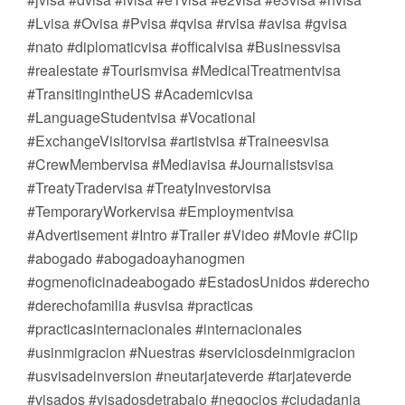
#Lvisa #Ovisa #Pvisa #qvisa #rvisa #avisa #gvisa
#nato #diplomaticvisa #officalvisa #Businessvisa
#realestate #Tourismvisa #MedicalTreatmentvisa
#TransitingintheUS #Academicvisa
#LanguageStudentvisa #Vocational
#ExchangeVisitorvisa #artistvisa #Traineesvisa
#CrewMembervisa #Mediavisa #Journalistsvisa
#TreatyTradervisa #TreatyInvestorvisa
#TemporaryWorkervisa #Employmentvisa
#Advertisement #Intro #Trailer #Video #Movie #Clip
#abogado #abogadoayhanogmen
#ogmenoficinadeabogado #EstadosUnidos #derecho
#derechofamilia #usvisa #practicas
#practicasinternacionales #internacionales
#usinmigracion #Nuestras #serviciosdeinmigracion
#usvisadeinversion #neutarjateverde #tarjateverde
#visados #visadosdetrabajo #negocios #ciudadania