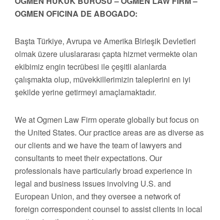
OGMEN HUKUK BÜROSU – OGMEN LAW FIRM –
OGMEN OFICINA DE ABOGADO:
Başta Türkiye, Avrupa ve Amerika Birleşik Devletleri
olmak üzere uluslararası çapta hizmet vermekte olan
ekibimiz engin tecrübesi ile çeşitli alanlarda
çalışmakta olup, müvekkillerimizin taleplerini en iyi
şekilde yerine getirmeyi amaçlamaktadır.
We at Ogmen Law Firm operate globally but focus on
the United States. Our practice areas are as diverse as
our clients and we have the team of lawyers and
consultants to meet their expectations. Our
professionals have particularly broad experience in
legal and business issues involving U.S. and
European Union, and they oversee a network of
foreign correspondent counsel to assist clients in local