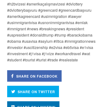
#h2bvizesi #amerikaçalışmavizesi #dvlottery
#dvlotterybaşvuru #greencard #greencardbaşvuru
#amerikagreencard #usimmigration #lawyer
#usimmigrantvisa #usnonimmigrantvisa #emlak
#immigrant #news #breakingnews #president
#uspresident #donaldtrump #trump #barackobama
#obama #usavisa #asylum #iltica #immigrationnews
#investor #uscitizenship #e2visa #eb5visa #e1visa
#investment #j1visa #j1vize #workandtravel #wat
#student #tourist #turist #trade #realestate
SHARE ON FACEBOOK
SHARE ON TWITTER