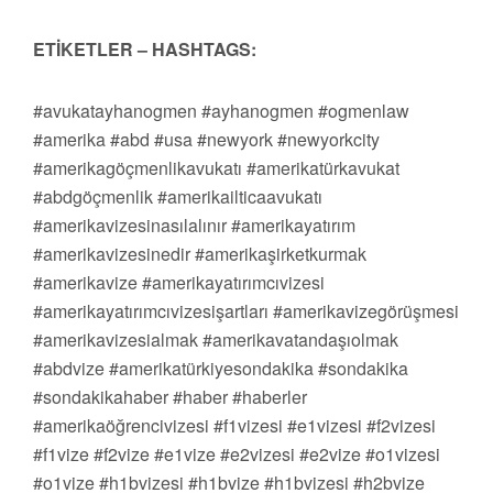
ETİKETLER – HASHTAGS:
#avukatayhanogmen #ayhanogmen #ogmenlaw
#amerika #abd #usa #newyork #newyorkcity
#amerikagöçmenlikavukatı #amerikatürkavukat
#abdgöçmenlik #amerikailticaavukatı
#amerikavizesinasılalınır #amerikayatırım
#amerikavizesinedir #amerikaşirketkurmak
#amerikavize #amerikayatırımcıvizesi
#amerikayatırımcıvizesişartları #amerikavizegörüşmesi
#amerikavizesialmak #amerikavatandaşıolmak
#abdvize #amerikatürkiyesondakika #sondakika
#sondakikahaber #haber #haberler
#amerikaöğrencivizesi #f1vizesi #e1vizesi #f2vizesi
#f1vize #f2vize #e1vize #e2vizesi #e2vize #o1vizesi
#o1vize #h1bvizesi #h1bvize #h1bvizesi #h2bvize