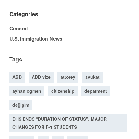
Categories
General
U.S. Immigration News
Tags
ABD
ABD vize
attorey
avukat
ayhan ogmen
citizenship
deparment
değişim
DHS ENDS “DURATION OF STATUS”: MAJOR
CHANGES FOR F-1 STUDENTS