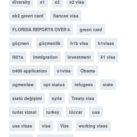
diversity
e1
e2
e2 visa
eb2 green card
fiancee visa
FLORIDA REPORTS OVER 6
green card
göçmen
göçmenlik
h1b visa
h1visas
i601a
immigration
investment
k1 visa
n400 application
o1visa
Obama
ogmenlaw
opt status
refugees
state
statü değişimi
syria
Treaty visa
turist vizesi
turkey
tüccar
usa
usa visas
visa
Vize
working visas