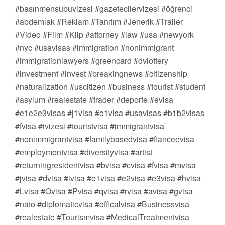
#basınmensubuvizesi #gazetecilervizesi #öğrenci
#abdemlak #Reklam #Tanıtım #Jenerik #Trailer
#Video #Film #Klip #attorney #law #usa #newyork
#nyc #usavisas #immigration #nonimmigrant
#immigrationlawyers #greencard #dvlottery
#investment #invest #breakingnews #citizenship
#naturalization #uscitizen #business #tourist #student
#asylum #realestate #trader #deporte #evisa
#e1e2e3visas #j1visa #o1visa #usavisas #b1b2visas
#fvisa #ivizesi #touristvisa #immigrantvisa
#nonimmigrantvisa #familybasedvisa #fianceevisa
#employmentvisa #diversityvisa #artist
#returningresidentvisa #bvisa #cvisa #fvisa #mvisa
#jvisa #dvisa #ivisa #e1visa #e2visa #e3visa #hvisa
#Lvisa #Ovisa #Pvisa #qvisa #rvisa #avisa #gvisa
#nato #diplomaticvisa #officalvisa #Businessvisa
#realestate #Tourismvisa #MedicalTreatmentvisa