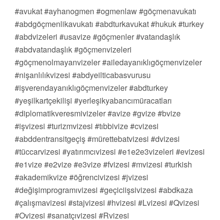
#avukat #ayhanogmen #ogmenlaw #göçmenavukatı
#abdgöçmenlikavukatı #abdturkavukat #hukuk #turkey
#abdvizeleri #usavize #göçmenler #vatandaşlık
#abdvatandaşlık #göçmenvizeleri
#göçmenolmayanvizeler #ailedayanıklıgöçmenvizeler
#nişanlılıkvizesi #abdyeilticabasvurusu
#işverendayanıklıgöçmenvizeler #abdturkey
#yeşilkartçekilişi #yerleşikyabancımüracatları
#diplomatikveresmivizeler #avize #gvize #bvize
#işvizesi #turizmvizesi #tıbbivize #cvizesi
#abddentransitgeçiş #mürettebatvizesi #dvizesi
#tüccarvizesi #yatırımcıvizesi #e1e2e3vizeleri #evizesi
#e1vize #e2vize #e3vize #fvizesi #mvizesi #turkish
#akademikvize #öğrencivizesi #jvizesi
#değişimprogramıvizesi #geçiciişsivizesi #abdkaza
#çalışmavizesi #stajvizesi #hvizesi #Lvizesi #Qvizesi
#Ovizesi #sanatçıvizesi #Rvizesi