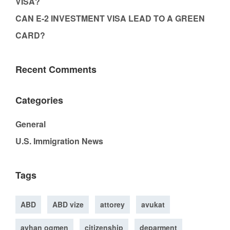
VISA?
CAN E-2 INVESTMENT VISA LEAD TO A GREEN
CARD?
Recent Comments
Categories
General
U.S. Immigration News
Tags
ABD
ABD vize
attorey
avukat
ayhan ogmen
citizenship
deparment