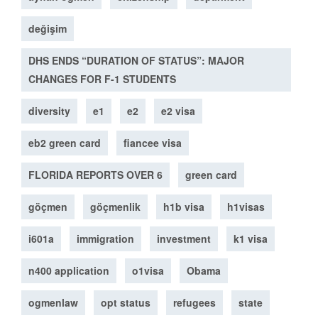
değişim
DHS ENDS “DURATION OF STATUS”: MAJOR
CHANGES FOR F-1 STUDENTS
diversity
e1
e2
e2 visa
eb2 green card
fiancee visa
FLORIDA REPORTS OVER 6
green card
göçmen
göçmenlik
h1b visa
h1visas
i601a
immigration
investment
k1 visa
n400 application
o1visa
Obama
ogmenlaw
opt status
refugees
state