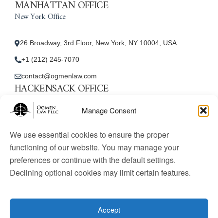
MANHATTAN OFFICE
New York Office
26 Broadway, 3rd Floor, New York, NY 10004, USA
+1 (212) 245-7070
contact@ogmenlaw.com
HACKENSACK OFFICE
New Jersey Office
Manage Consent
45 Essex Street, Unit: 105, Hackensack, NJ 07601, USA
We use essential cookies to ensure the proper
+1 (212) 245-7070
functioning of our website. You may manage your
preferences or continue with the default settings.
contact@ogmenlaw.com
Declining optional cookies may limit certain features.
© 2025 Ogmen Law Firm. All Rights Reserved.
Licensed
to practice immigration law in the United States. Website
Accept
content is for informational purposes only and does not