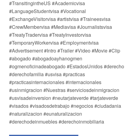
#TransitingintheUS #Academicvisa
#LanguageStudentvisa #Vocational
#ExchangeVisitorvisa #artistvisa #Traineesvisa
#CrewMembervisa #Mediavisa #Journalistsvisa
#TreatyTradervisa #TreatyInvestorvisa
#TemporaryWorkervisa #Employmentvisa
#Advertisement #Intro #Trailer #Video #Movie #Clip
#abogado #abogadoayhanogmen
#ogmenoficinadeabogado #EstadosUnidos #derecho
#derechofamilia #usvisa #practicas
#practicasinternacionales #internacionales
#usinmigracion #Nuestras #serviciosdeinmigracion
#usvisadeinversion #neutarjateverde #tarjateverde
#visados #visadosdetrabajo #negocios #ciudadania
#naturalizacion #eunaturalizacion
#derechodeinmuebles #derechoinmobiliaria