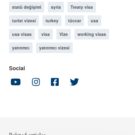
statü değişimi
syria
Treaty visa
turist vizesi
turkey
tüccar
usa
usa visas
visa
Vize
working visas
yatırımcı
yatırımcı vizesi
Social