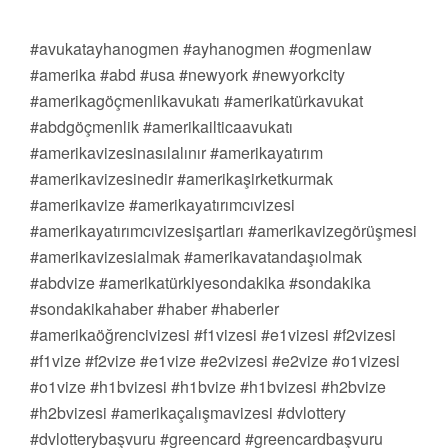
#avukatayhanogmen #ayhanogmen #ogmenlaw
#amerika #abd #usa #newyork #newyorkcity
#amerikagöçmenlikavukatı #amerikatürkavukat
#abdgöçmenlik #amerikailticaavukatı
#amerikavizesinasılalınır #amerikayatırım
#amerikavizesinedir #amerikaşirketkurmak
#amerikavize #amerikayatırımcıvizesi
#amerikayatırımcıvizesişartları #amerikavizegörüşmesi
#amerikavizesialmak #amerikavatandaşıolmak
#abdvize #amerikatürkiyesondakika #sondakika
#sondakikahaber #haber #haberler
#amerikaöğrencivizesi #f1vizesi #e1vizesi #f2vizesi
#f1vize #f2vize #e1vize #e2vizesi #e2vize #o1vizesi
#o1vize #h1bvizesi #h1bvize #h1bvizesi #h2bvize
#h2bvizesi #amerikaçalışmavizesi #dvlottery
#dvlotterybaşvuru #greencard #greencardbaşvuru