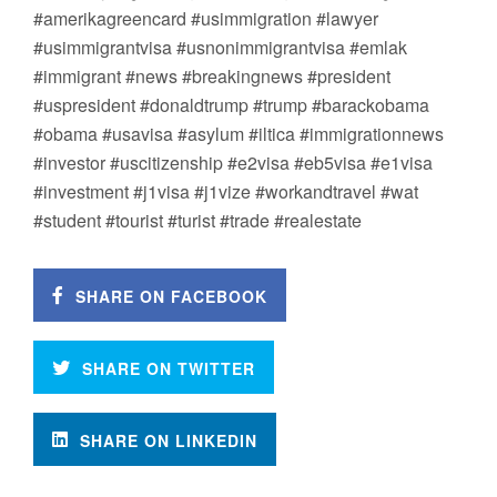
#amerikagreencard #usimmigration #lawyer
#usimmigrantvisa #usnonimmigrantvisa #emlak
#immigrant #news #breakingnews #president
#uspresident #donaldtrump #trump #barackobama
#obama #usavisa #asylum #iltica #immigrationnews
#investor #uscitizenship #e2visa #eb5visa #e1visa
#investment #j1visa #j1vize #workandtravel #wat
#student #tourist #turist #trade #realestate
SHARE ON FACEBOOK
SHARE ON TWITTER
SHARE ON LINKEDIN