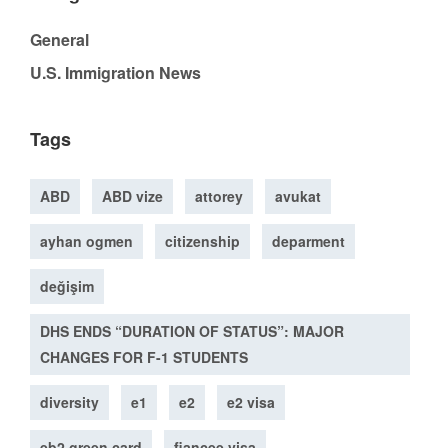
General
U.S. Immigration News
Tags
ABD
ABD vize
attorey
avukat
ayhan ogmen
citizenship
deparment
değişim
DHS ENDS “DURATION OF STATUS”: MAJOR
CHANGES FOR F-1 STUDENTS
diversity
e1
e2
e2 visa
eb2 green card
fiancee visa