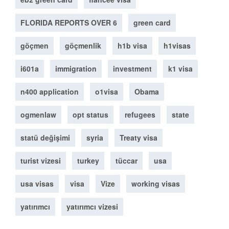
FLORIDA REPORTS OVER 6
green card
göçmen
göçmenlik
h1b visa
h1visas
i601a
immigration
investment
k1 visa
n400 application
o1visa
Obama
ogmenlaw
opt status
refugees
state
statü değişimi
syria
Treaty visa
turist vizesi
turkey
tüccar
usa
usa visas
visa
Vize
working visas
yatırımcı
yatırımcı vizesi