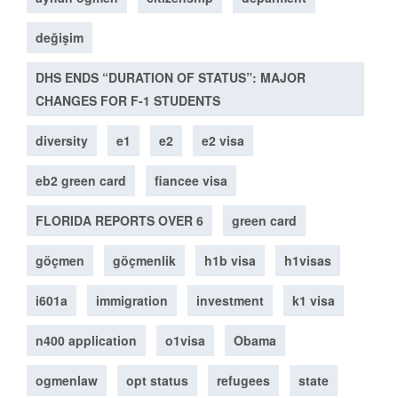
değişim
DHS ENDS “DURATION OF STATUS”: MAJOR
CHANGES FOR F-1 STUDENTS
diversity
e1
e2
e2 visa
eb2 green card
fiancee visa
FLORIDA REPORTS OVER 6
green card
göçmen
göçmenlik
h1b visa
h1visas
i601a
immigration
investment
k1 visa
n400 application
o1visa
Obama
ogmenlaw
opt status
refugees
state