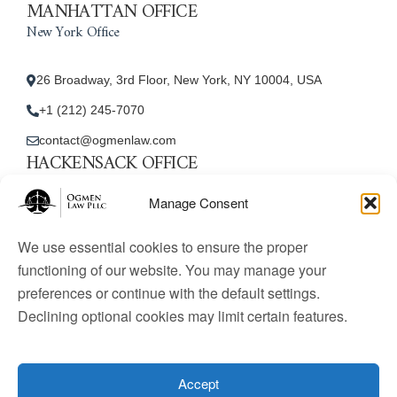
MANHATTAN OFFICE
New York Office
26 Broadway, 3rd Floor, New York, NY 10004, USA
+1 (212) 245-7070
contact@ogmenlaw.com
HACKENSACK OFFICE
New Jersey Office
Manage Consent
45 Essex Street, Unit: 105, Hackensack, NJ 07601, USA
We use essential cookies to ensure the proper
+1 (212) 245-7070
functioning of our website. You may manage your
preferences or continue with the default settings.
contact@ogmenlaw.com
Declining optional cookies may limit certain features.
© 2025 Ogmen Law Firm. All Rights Reserved.
Licensed
to practice immigration law in the United States. Website
Accept
content is for informational purposes only and does not