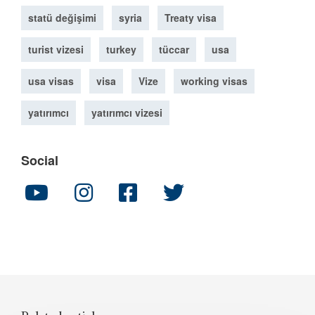
statü değişimi
syria
Treaty visa
turist vizesi
turkey
tüccar
usa
usa visas
visa
Vize
working visas
yatırımcı
yatırımcı vizesi
Social