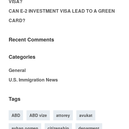
VISA?
CAN E-2 INVESTMENT VISA LEAD TO A GREEN
CARD?
Recent Comments
Categories
General
U.S. Immigration News
Tags
ABD
ABD vize
attorey
avukat
ayhan ogmen
citizenship
deparment