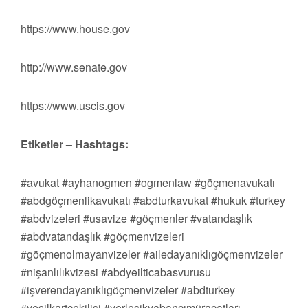
https://www.house.gov
http://www.senate.gov
https://www.uscis.gov
Etiketler – Hashtags:
#avukat #ayhanogmen #ogmenlaw #göçmenavukatı
#abdgöçmenlikavukatı #abdturkavukat #hukuk #turkey
#abdvizeleri #usavize #göçmenler #vatandaşlık
#abdvatandaşlık #göçmenvizeleri
#göçmenolmayanvizeler #ailedayanıklıgöçmenvizeler
#nişanlılıkvizesi #abdyeilticabasvurusu
#işverendayanıklıgöçmenvizeler #abdturkey
#yeşilkartçekilişi #yerleşikyabancımüracatları