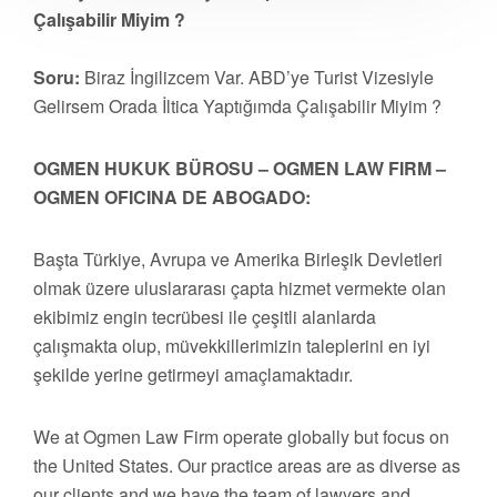
Çalışabilir Miyim ?
Soru:
Biraz İngilizcem Var. ABD’ye Turist Vizesiyle
Gelirsem Orada İltica Yaptığımda Çalışabilir Miyim ?
OGMEN HUKUK BÜROSU – OGMEN LAW FIRM –
OGMEN OFICINA DE ABOGADO:
Başta Türkiye, Avrupa ve Amerika Birleşik Devletleri
olmak üzere uluslararası çapta hizmet vermekte olan
ekibimiz engin tecrübesi ile çeşitli alanlarda
çalışmakta olup, müvekkillerimizin taleplerini en iyi
şekilde yerine getirmeyi amaçlamaktadır.
We at Ogmen Law Firm operate globally but focus on
the United States. Our practice areas are as diverse as
our clients and we have the team of lawyers and