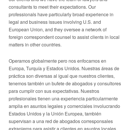
consultants to meet their expectations. Our
professionals have particularly broad experience in
legal and business issues involving U.S. and
European Union, and they oversee a network of
foreign correspondent counsel to assist clients in local
matters in other countries.
Operamos globalmente pero nos enfocamos en
Europa, Turquía y Estados Unidos. Nuestras áreas de
práctica son diversas al igual que nuestros clientes,
tenemos también un bufete de abogados y consultores
para cumplir con sus expectativas. Nuestros
profesionales tienen una experiencia particularmente
amplia en asuntos legales y comerciales involucrando
Estados Unidos y la Unión Europea, también
supervisan a una red de abogados corresponsales
extranjeros para asistir a clientes en asuntos locales