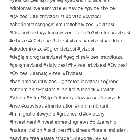
#diplomatikveresmivizeler #avize #gvize #bvize
#işvizesi #turizmvizesi #tıbbivize #cvizesi
#abddentransitgeçiş #mürettebatvizesi #dvizesi
#tüccarvizesi #yatırımcıvizesi #e1e2e3vizeleri #evizesi
#e1vize #e2vize #e3vize #fvizesi #mvizesi #turkish
#akademikvize #öğrencivizesi #jvizesi
#değişimprogramıvizesi #geçiciişsivizesi #abdkaza
#çalışmavizesi #stajvizesi #hvizesi #Lvizesi #Qvizesi
#Ovizesi #sanatçıvizesi #Rvizesi
#basınmensubuvizesi #gazetecilervizesi #öğrenci
#abdemlak #Reklam #Tanıtım #Jenerik #Trailer
#Video #Film #Klip #attorney #law #usa #newyork
#nyc #usavisas #immigration #nonimmigrant
#immigrationlawyers #greencard #dvlottery
#investment #invest #breakingnews #citizenship
#naturalization #uscitizen #business #tourist #student
#asylum #realestate #trader #deporte #evisa