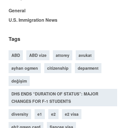
General
U.S. Immigration News
Tags
ABD
ABD vize
attorey
avukat
ayhan ogmen
citizenship
deparment
değişim
DHS ENDS “DURATION OF STATUS”: MAJOR
CHANGES FOR F-1 STUDENTS
diversity
e1
e2
e2 visa
eb2 green card
fiancee visa