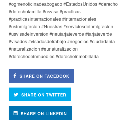
#ogmenoficinadeabogado #EstadosUnidos #derecho
#derechofamilia #usvisa #practicas
#practicasinternacionales #internacionales
#usinmigracion #Nuestras #serviciosdeinmigracion
#usvisadeinversion #neutarjateverde #tarjateverde
#visados #visadosdetrabajo #negocios #ciudadania
#naturalizacion #eunaturalizacion
#derechodeinmuebles #derechoinmobiliaria
SHARE ON FACEBOOK
SHARE ON TWITTER
SHARE ON LINKEDIN