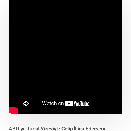
ABD’ye Turist Vizesiyle Gelip İltica Edersem