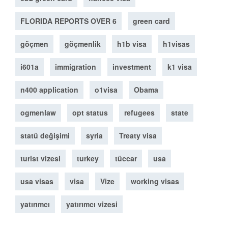
FLORIDA REPORTS OVER 6
green card
göçmen
göçmenlik
h1b visa
h1visas
i601a
immigration
investment
k1 visa
n400 application
o1visa
Obama
ogmenlaw
opt status
refugees
state
statü değişimi
syria
Treaty visa
turist vizesi
turkey
tüccar
usa
usa visas
visa
Vize
working visas
yatırımcı
yatırımcı vizesi