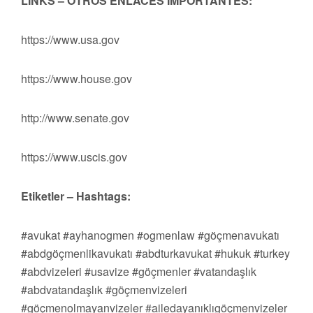
LINKS – OTROS ENLACES IMPORTANTES:
https://www.usa.gov
https://www.house.gov
http://www.senate.gov
https://www.uscis.gov
Etiketler – Hashtags:
#avukat #ayhanogmen #ogmenlaw #göçmenavukatı
#abdgöçmenlikavukatı #abdturkavukat #hukuk #turkey
#abdvizeleri #usavize #göçmenler #vatandaşlık
#abdvatandaşlık #göçmenvizeleri
#göçmenolmayanvizeler #ailedayanıklıgöçmenvizeler