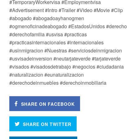
#TemporaryWorkervisa #Employmentvisa
#Advertisement #Intro #Trailer #Video #Movie #Clip
#abogado #abogadoayhanogmen
#ogmenoficinadeabogado #EstadosUnidos #derecho
#derechofamilia #usvisa #practicas
#practicasinternacionales #internacionales
#usinmigracion #Nuestras #serviciosdeinmigracion
#usvisadeinversion #neutarjateverde #tarjateverde
#visados #visadosdetrabajo #negocios #ciudadania
#naturalizacion #eunaturalizacion
#derechodeinmuebles #derechoinmobiliaria
SHARE ON FACEBOOK
SHARE ON TWITTER