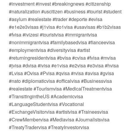
#investment #invest #breakingnews #citizenship
#naturalization #uscitizen #business #tourist #student
#asylum #realestate #trader #deporte #evisa
#e1e2e3visas #j1visa #o1visa #usavisas #b1b2visas
#fvisa #ivizesi #touristvisa #immigrantvisa
#nonimmigrantvisa #familybasedvisa #fianceevisa
#employmentvisa #diversityvisa #artist
#returningresidentvisa #bvisa #cvisa #fvisa #mvisa
#jvisa #dvisa #ivisa #e1visa #e2visa #e3visa #hvisa
#Lvisa #Ovisa #Pvisa #qvisa #rvisa #avisa #gvisa
#nato #diplomaticvisa #officalvisa #Businessvisa
#realestate #Tourismvisa #MedicalTreatmentvisa
#TransitingintheUS #Academicvisa
#LanguageStudentvisa #Vocational
#ExchangeVisitorvisa #artistvisa #Traineesvisa
#CrewMembervisa #Mediavisa #Journalistsvisa
#TreatyTradervisa #TreatyInvestorvisa