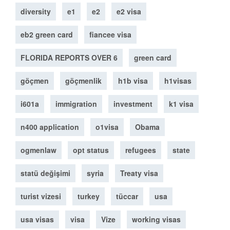
diversity
e1
e2
e2 visa
eb2 green card
fiancee visa
FLORIDA REPORTS OVER 6
green card
göçmen
göçmenlik
h1b visa
h1visas
i601a
immigration
investment
k1 visa
n400 application
o1visa
Obama
ogmenlaw
opt status
refugees
state
statü değişimi
syria
Treaty visa
turist vizesi
turkey
tüccar
usa
usa visas
visa
Vize
working visas