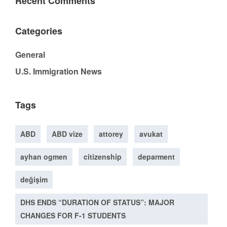
Recent Comments
Categories
General
U.S. Immigration News
Tags
ABD
ABD vize
attorey
avukat
ayhan ogmen
citizenship
deparment
değişim
DHS ENDS “DURATION OF STATUS”: MAJOR
CHANGES FOR F-1 STUDENTS