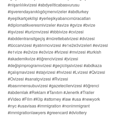
#nişanlılıkvizesi #abdyeilticabasvurusu
#işverendayanıklıgöçmenvizeler #abdturkey
#yeşilkartçekilişi #yerleşikyabancımüracatları
#diplomatikveresmivizeler #avize #gvize #bvize
#işvizesi #turizmvizesi #tıbbivize #cvizesi
#abddentransitgeçiş #mürettebatvizesi #dvizesi
#tüccarvizesi #yatırımcıvizesi #e1e2e3vizeleri #evizesi
#e1vize #e2vize #e3vize #fvizesi #mvizesi #turkish
#akademikvize #öğrencivizesi #jvizesi
#değişimprogramıvizesi #geçiciişsivizesi #abdkaza
#çalışmavizesi #stajvizesi #hvizesi #Lvizesi #Qvizesi
#Ovizesi #sanatçıvizesi #Rvizesi
#basınmensubuvizesi #gazetecilervizesi #öğrenci
#abdemlak #Reklam #Tanıtım #Jenerik #Trailer
#Video #Film #Klip #attorney #law #usa #newyork
#nyc #usavisas #immigration #nonimmigrant
#immigrationlawyers #greencard #dvlottery