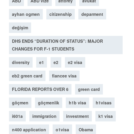
ABD
ABD vize
attorey
avukat
ayhan ogmen
citizenship
deparment
değişim
DHS ENDS “DURATION OF STATUS”: MAJOR
CHANGES FOR F-1 STUDENTS
diversity
e1
e2
e2 visa
eb2 green card
fiancee visa
FLORIDA REPORTS OVER 6
green card
göçmen
göçmenlik
h1b visa
h1visas
i601a
immigration
investment
k1 visa
n400 application
o1visa
Obama