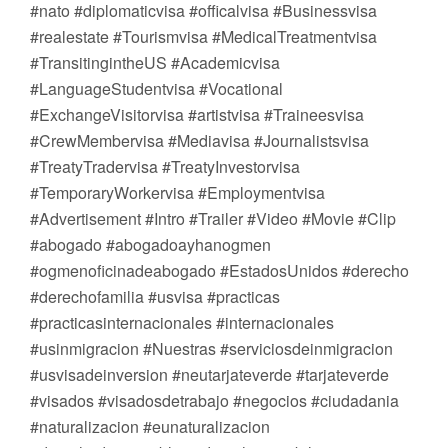
#nato #diplomaticvisa #officalvisa #Businessvisa
#realestate #Tourismvisa #MedicalTreatmentvisa
#TransitingintheUS #Academicvisa
#LanguageStudentvisa #Vocational
#ExchangeVisitorvisa #artistvisa #Traineesvisa
#CrewMembervisa #Mediavisa #Journalistsvisa
#TreatyTradervisa #TreatyInvestorvisa
#TemporaryWorkervisa #Employmentvisa
#Advertisement #Intro #Trailer #Video #Movie #Clip
#abogado #abogadoayhanogmen
#ogmenoficinadeabogado #EstadosUnidos #derecho
#derechofamilia #usvisa #practicas
#practicasinternacionales #internacionales
#usinmigracion #Nuestras #serviciosdeinmigracion
#usvisadeinversion #neutarjateverde #tarjateverde
#visados #visadosdetrabajo #negocios #ciudadania
#naturalizacion #eunaturalizacion