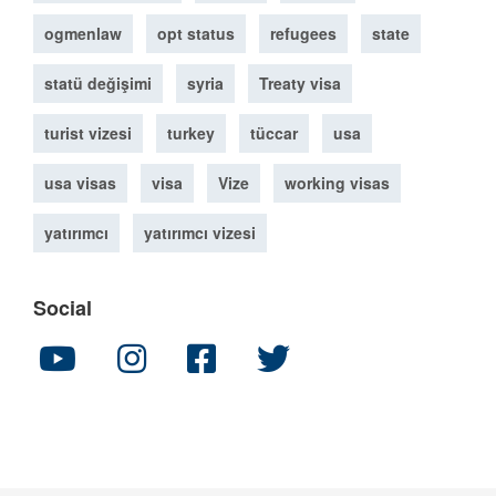
ogmenlaw
opt status
refugees
state
statü değişimi
syria
Treaty visa
turist vizesi
turkey
tüccar
usa
usa visas
visa
Vize
working visas
yatırımcı
yatırımcı vizesi
Social