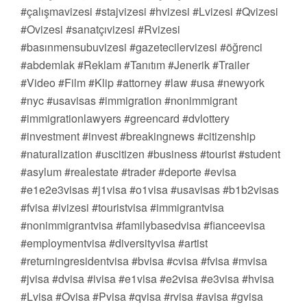
#çalışmavizesi #stajvizesi #hvizesi #Lvizesi #Qvizesi
#Ovizesi #sanatçıvizesi #Rvizesi
#basınmensubuvizesi #gazetecilervizesi #öğrenci
#abdemlak #Reklam #Tanıtım #Jenerik #Trailer
#Video #Film #Klip #attorney #law #usa #newyork
#nyc #usavisas #immigration #nonimmigrant
#immigrationlawyers #greencard #dvlottery
#investment #invest #breakingnews #citizenship
#naturalization #uscitizen #business #tourist #student
#asylum #realestate #trader #deporte #evisa
#e1e2e3visas #j1visa #o1visa #usavisas #b1b2visas
#fvisa #ivizesi #touristvisa #immigrantvisa
#nonimmigrantvisa #familybasedvisa #fianceevisa
#employmentvisa #diversityvisa #artist
#returningresidentvisa #bvisa #cvisa #fvisa #mvisa
#jvisa #dvisa #ivisa #e1visa #e2visa #e3visa #hvisa
#Lvisa #Ovisa #Pvisa #qvisa #rvisa #avisa #gvisa