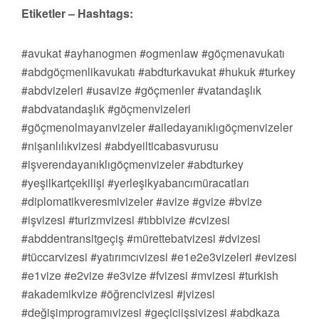
Etiketler – Hashtags:
#avukat #ayhanogmen #ogmenlaw #göçmenavukatı
#abdgöçmenlikavukatı #abdturkavukat #hukuk #turkey
#abdvizeleri #usavize #göçmenler #vatandaşlık
#abdvatandaşlık #göçmenvizeleri
#göçmenolmayanvizeler #ailedayanıklıgöçmenvizeler
#nişanlılıkvizesi #abdyeilticabasvurusu
#işverendayanıklıgöçmenvizeler #abdturkey
#yeşilkartçekilişi #yerleşikyabancımüracatları
#diplomatikveresmivizeler #avize #gvize #bvize
#işvizesi #turizmvizesi #tıbbivize #cvizesi
#abddentransitgeçiş #mürettebatvizesi #dvizesi
#tüccarvizesi #yatırımcıvizesi #e1e2e3vizeleri #evizesi
#e1vize #e2vize #e3vize #fvizesi #mvizesi #turkish
#akademikvize #öğrencivizesi #jvizesi
#değişimprogramıvizesi #geçiciişsivizesi #abdkaza