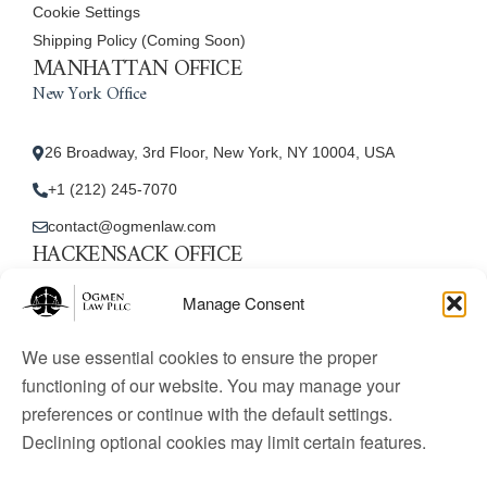
Cookie Settings
Shipping Policy (Coming Soon)
MANHATTAN OFFICE
New York Office
26 Broadway, 3rd Floor, New York, NY 10004, USA
+1 (212) 245-7070
contact@ogmenlaw.com
HACKENSACK OFFICE
New Jersey Office
Manage Consent
45 Essex Street, Unit: 105, Hackensack, NJ 07601, USA
We use essential cookies to ensure the proper
+1 (212) 245-7070
functioning of our website. You may manage your
preferences or continue with the default settings.
contact@ogmenlaw.com
Declining optional cookies may limit certain features.
© 2025 Ogmen Law Firm. All Rights Reserved.
Licensed