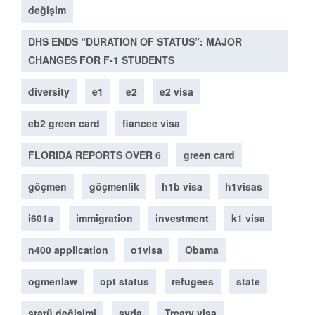
değişim
DHS ENDS “DURATION OF STATUS”: MAJOR
CHANGES FOR F-1 STUDENTS
diversity
e1
e2
e2 visa
eb2 green card
fiancee visa
FLORIDA REPORTS OVER 6
green card
göçmen
göçmenlik
h1b visa
h1visas
i601a
immigration
investment
k1 visa
n400 application
o1visa
Obama
ogmenlaw
opt status
refugees
state
statü değişimi
syria
Treaty visa