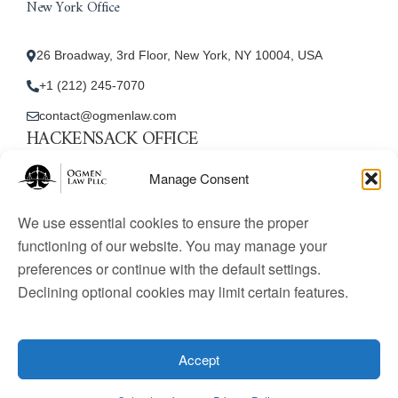
New York Office
26 Broadway, 3rd Floor, New York, NY 10004, USA
+1 (212) 245-7070
contact@ogmenlaw.com
HACKENSACK OFFICE
New Jersey Office
Manage Consent
45 Essex Street, Unit: 105, Hackensack, NJ 07601, USA
We use essential cookies to ensure the proper
+1 (212) 245-7070
functioning of our website. You may manage your
preferences or continue with the default settings.
contact@ogmenlaw.com
Declining optional cookies may limit certain features.
© 2025 Ogmen Law Firm. All Rights Reserved.
Licensed
to practice immigration law in the United States. Website
Accept
content is for informational purposes only and does not
constitute legal advice.