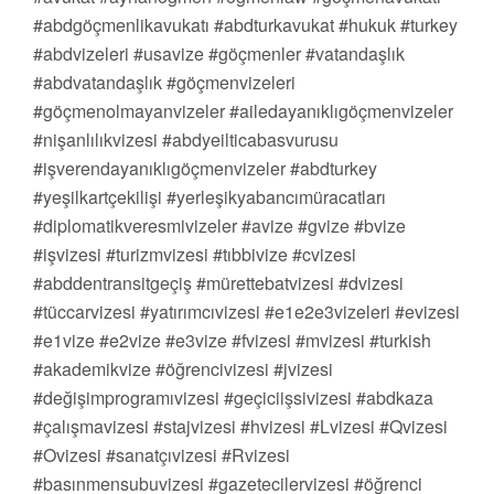
#abdgöçmenlikavukatı #abdturkavukat #hukuk #turkey
#abdvizeleri #usavize #göçmenler #vatandaşlık
#abdvatandaşlık #göçmenvizeleri
#göçmenolmayanvizeler #ailedayanıklıgöçmenvizeler
#nişanlılıkvizesi #abdyeilticabasvurusu
#işverendayanıklıgöçmenvizeler #abdturkey
#yeşilkartçekilişi #yerleşikyabancımüracatları
#diplomatikveresmivizeler #avize #gvize #bvize
#işvizesi #turizmvizesi #tıbbivize #cvizesi
#abddentransitgeçiş #mürettebatvizesi #dvizesi
#tüccarvizesi #yatırımcıvizesi #e1e2e3vizeleri #evizesi
#e1vize #e2vize #e3vize #fvizesi #mvizesi #turkish
#akademikvize #öğrencivizesi #jvizesi
#değişimprogramıvizesi #geçiciişsivizesi #abdkaza
#çalışmavizesi #stajvizesi #hvizesi #Lvizesi #Qvizesi
#Ovizesi #sanatçıvizesi #Rvizesi
#basınmensubuvizesi #gazetecilervizesi #öğrenci