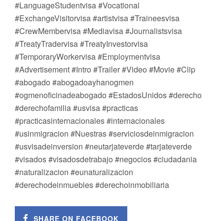
#LanguageStudentvisa #Vocational
#ExchangeVisitorvisa #artistvisa #Traineesvisa
#CrewMembervisa #Mediavisa #Journalistsvisa
#TreatyTradervisa #TreatyInvestorvisa
#TemporaryWorkervisa #Employmentvisa
#Advertisement #Intro #Trailer #Video #Movie #Clip
#abogado #abogadoayhanogmen
#ogmenoficinadeabogado #EstadosUnidos #derecho
#derechofamilia #usvisa #practicas
#practicasinternacionales #internacionales
#usinmigracion #Nuestras #serviciosdeinmigracion
#usvisadeinversion #neutarjateverde #tarjateverde
#visados #visadosdetrabajo #negocios #ciudadania
#naturalizacion #eunaturalizacion
#derechodeinmuebles #derechoinmobiliaria
SHARE ON FACEBOOK