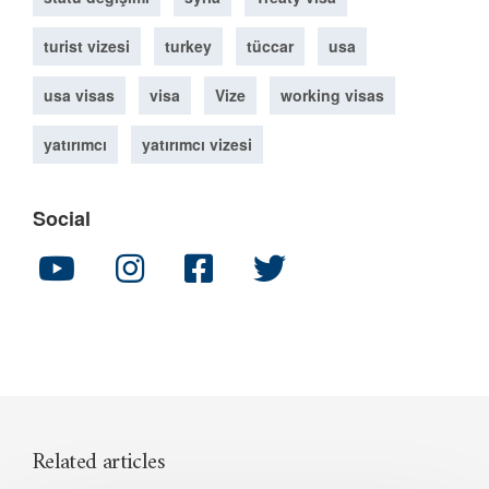
turist vizesi
turkey
tüccar
usa
usa visas
visa
Vize
working visas
yatırımcı
yatırımcı vizesi
Social
Related articles