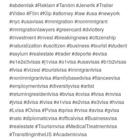
#abdemlak #Reklam #Tanıtım #Jenerik #Trailer
#Video #Film #Klip #attorney #law #usa #newyork
#nyc #usavisas #immigration #nonimmigrant
#immigrationlawyers #greencard #dvlottery
#investment #invest #breakingnews #citizenship
#naturalization #uscitizen #business #tourist #student
#asylum #realestate #trader #deporte #evisa
#e1e2e3visas #j1visa #o1visa #usavisas #b1b2visas
#fvisa #ivizesi #touristvisa #immigrantvisa
#nonimmigrantvisa #familybasedvisa #fianceevisa
#employmentvisa #diversityvisa #artist
#returningresidentvisa #bvisa #cvisa #fvisa #mvisa
#jvisa #dvisa #ivisa #e1visa #e2visa #e3visa #hvisa
#Lvisa #Ovisa #Pvisa #qvisa #rvisa #avisa #gvisa
#nato #diplomaticvisa #officalvisa #Businessvisa
#realestate #Tourismvisa #MedicalTreatmentvisa
#TransitingintheUS #Academicvisa