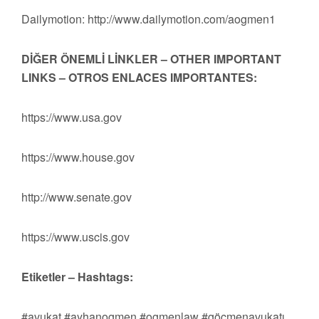
Dailymotion: http://www.dailymotion.com/aogmen1
DİĞER ÖNEMLİ LİNKLER – OTHER IMPORTANT
LINKS – OTROS ENLACES IMPORTANTES:
https://www.usa.gov
https://www.house.gov
http://www.senate.gov
https://www.uscis.gov
Etiketler – Hashtags:
#avukat #ayhanogmen #ogmenlaw #göçmenavukatı