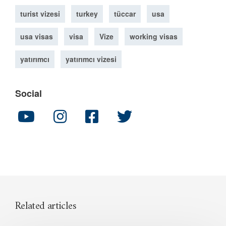
turist vizesi
turkey
tüccar
usa
usa visas
visa
Vize
working visas
yatırımcı
yatırımcı vizesi
Social
Related articles