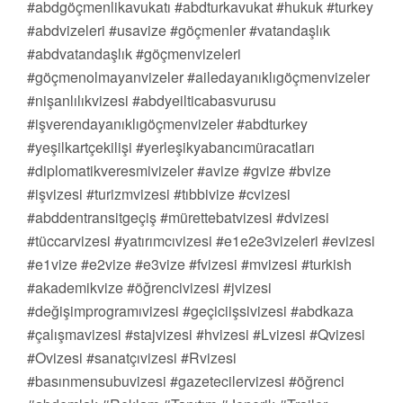
#abdgöçmenlikavukatı #abdturkavukat #hukuk #turkey
#abdvizeleri #usavize #göçmenler #vatandaşlık
#abdvatandaşlık #göçmenvizeleri
#göçmenolmayanvizeler #ailedayanıklıgöçmenvizeler
#nişanlılıkvizesi #abdyeilticabasvurusu
#işverendayanıklıgöçmenvizeler #abdturkey
#yeşilkartçekilişi #yerleşikyabancımüracatları
#diplomatikveresmivizeler #avize #gvize #bvize
#işvizesi #turizmvizesi #tıbbivize #cvizesi
#abddentransitgeçiş #mürettebatvizesi #dvizesi
#tüccarvizesi #yatırımcıvizesi #e1e2e3vizeleri #evizesi
#e1vize #e2vize #e3vize #fvizesi #mvizesi #turkish
#akademikvize #öğrencivizesi #jvizesi
#değişimprogramıvizesi #geçiciişsivizesi #abdkaza
#çalışmavizesi #stajvizesi #hvizesi #Lvizesi #Qvizesi
#Ovizesi #sanatçıvizesi #Rvizesi
#basınmensubuvizesi #gazetecilervizesi #öğrenci