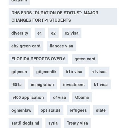
DHS ENDS “DURATION OF STATUS”: MAJOR
CHANGES FOR F-1 STUDENTS
diversity
e1
e2
e2 visa
eb2 green card
fiancee visa
FLORIDA REPORTS OVER 6
green card
göçmen
göçmenlik
h1b visa
h1visas
i601a
immigration
investment
k1 visa
n400 application
o1visa
Obama
ogmenlaw
opt status
refugees
state
statü değişimi
syria
Treaty visa