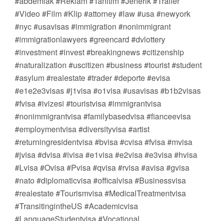
#abdemlak #Reklam #Tanıtım #Jenerik #Trailer
#Video #Film #Klip #attorney #law #usa #newyork
#nyc #usavisas #immigration #nonimmigrant
#immigrationlawyers #greencard #dvlottery
#investment #invest #breakingnews #citizenship
#naturalization #uscitizen #business #tourist #student
#asylum #realestate #trader #deporte #evisa
#e1e2e3visas #j1visa #o1visa #usavisas #b1b2visas
#fvisa #ivizesi #touristvisa #immigrantvisa
#nonimmigrantvisa #familybasedvisa #fianceevisa
#employmentvisa #diversityvisa #artist
#returningresidentvisa #bvisa #cvisa #fvisa #mvisa
#jvisa #dvisa #ivisa #e1visa #e2visa #e3visa #hvisa
#Lvisa #Ovisa #Pvisa #qvisa #rvisa #avisa #gvisa
#nato #diplomaticvisa #officalvisa #Businessvisa
#realestate #Tourismvisa #MedicalTreatmentvisa
#TransitingintheUS #Academicvisa
#LanguageStudentvisa #Vocational