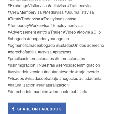
#ExchangeVisitorvisa #artistvisa #Traineesvisa
#CrewMembervisa #Mediavisa #Journalistsvisa
#TreatyTradervisa #TreatyInvestorvisa
#TemporaryWorkervisa #Employmentvisa
#Advertisement #Intro #Trailer #Video #Movie #Clip
#abogado #abogadoayhanogmen
#ogmenoficinadeabogado #EstadosUnidos #derecho
#derechofamilia #usvisa #practicas
#practicasinternacionales #internacionales
#usinmigracion #Nuestras #serviciosdeinmigracion
#usvisadeinversion #neutarjateverde #tarjateverde
#visados #visadosdetrabajo #negocios #ciudadania
#naturalizacion #eunaturalizacion
#derechodeinmuebles #derechoinmobiliaria
SHARE ON FACEBOOK