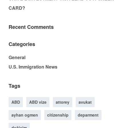
CARD?
Recent Comments
Categories
General
U.S. Immigration News
Tags
ABD
ABD vize
attorey
avukat
ayhan ogmen
citizenship
deparment
değişim