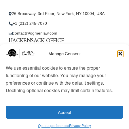
26 Broadway, 3rd Floor, New York, NY 10004, USA
+1 (212) 245-7070
contact@ogmenlaw.com
HACKENSACK OFFICE
New Jersey Office
Manage Consent
45 Essex Street, Unit: 105, Hackensack, NJ 07601, USA
We use essential cookies to ensure the proper
+1 (212) 245-7070
functioning of our website. You may manage your
preferences or continue with the default settings.
contact@ogmenlaw.com
Declining optional cookies may limit certain features.
© 2025 Ogmen Law Firm. All Rights Reserved.
Licensed
to practice immigration law in the United States. Website
Accept
content is for informational purposes only and does not
constitute legal advice.
Opt-out preferences
Privacy Policy